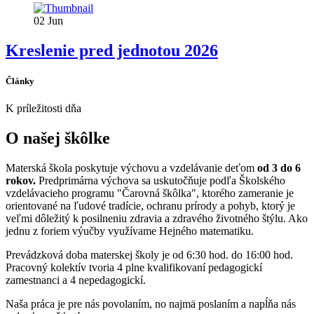
02
Jun
Kreslenie pred jednotou 2026
Články
K príležitosti dňa
O našej škôlke
Materská škola poskytuje výchovu a vzdelávanie deťom
od 3 do 6
rokov.
Predprimárna výchova sa uskutočňuje podľa Školského
vzdelávacieho programu "Čarovná škôlka", ktorého zameranie je
orientované na ľudové tradície, ochranu prírody a pohyb, ktorý je
veľmi dôležitý k posilneniu zdravia a zdravého životného štýlu. Ako
jednu z foriem výučby využívame Hejného matematiku.
Prevádzková doba materskej školy je od 6:30 hod. do 16:00 hod.
Pracovný kolektív tvoria 4 plne kvalifikovaní pedagogickí
zamestnanci a 4 nepedagogickí.
Naša práca je pre nás povolaním, no najmä poslaním a napĺňa nás