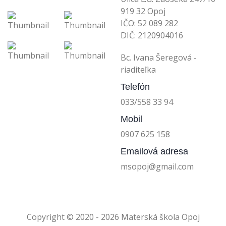
919 32 Opoj
IČO: 52 089 282
DIČ: 2120904016
Bc. Ivana Šeregová -
riaditeľka
Telefón
033/558 33 94
Mobil
0907 625 158
Emailová adresa
msopoj@gmail.com
Copyright © 2020 - 2026 Materská škola Opoj