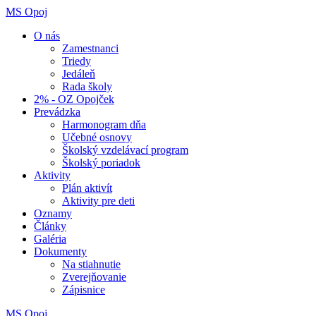
MS Opoj
O nás
Zamestnanci
Triedy
Jedáleň
Rada školy
2% - OZ Opojček
Prevádzka
Harmonogram dňa
Učebné osnovy
Školský vzdelávací program
Školský poriadok
Aktivity
Plán aktivít
Aktivity pre deti
Oznamy
Články
Galéria
Dokumenty
Na stiahnutie
Zverejňovanie
Zápisnice
MS Opoj