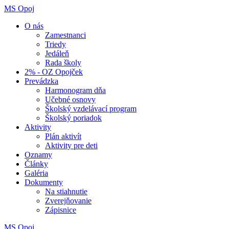
MS Opoj
O nás
Zamestnanci
Triedy
Jedáleň
Rada školy
2% - OZ Opojček
Prevádzka
Harmonogram dňa
Učebné osnovy
Školský vzdelávací program
Školský poriadok
Aktivity
Plán aktivít
Aktivity pre deti
Oznamy
Články
Galéria
Dokumenty
Na stiahnutie
Zverejňovanie
Zápisnice
MS Opoj