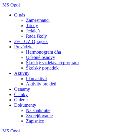
MS Opoj
O nás
Zamestnanci
Triedy
Jedáleň
Rada školy
2% - OZ Opojček
Prevádzka
Harmonogram dňa
Učebné osnovy
Školský vzdelávací program
Školský poriadok
Aktivity
Plán aktivít
Aktivity pre deti
Oznamy
Články
Galéria
Dokumenty
Na stiahnutie
Zverejňovanie
Zápisnice
MS Opoj