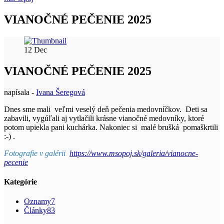
VIANOČNÉ PEČENIE 2025
12
Dec
VIANOČNÉ PEČENIE 2025
napísala -
Ivana Šeregová
Dnes sme mali veľmi veselý deň pečenia medovníčkov. Deti sa
zabavili, vygúľali aj vytlačili krásne vianočné medovníky, ktoré
potom upiekla pani kuchárka. Nakoniec si malé brušká pomaškrtili
:-) .
Fotografie v galérii
https://www.msopoj.sk/galeria/vianocne-
pecenie
Kategórie
Oznamy
7
Články
83